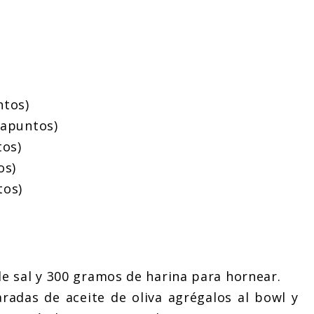
ntos)
tapuntos)
tos)
os)
tos)
e sal y 300 gramos de harina para hornear.
radas de aceite de oliva agrégalos al bowl y