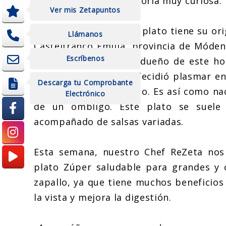
también tiene una historia muy curiosa.
Ver mis Zetapuntos
Según la leyenda, este plato tiene su ori
Llámanos
Castelfranco Emilia, provincia de Móden
Escríbenos
nombre Lucrecia y el dueño de este ho
tanto su belleza que decidió plasmar en
Descarga tu Comprobante
su atención: su ombligo. Es así como nac
Electrónico
de un ombligo. Este plato se suele s
acompañado de salsas variadas.
Esta semana, nuestro Chef ReZeta nos
plato Zúper saludable para grandes y c
zapallo, ya que tiene muchos beneficios 
la vista y mejora la digestión.