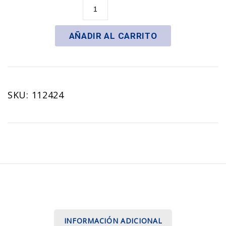
Plato
con
Asas
AÑADIR AL CARRITO
Colección
Cielo
cantidad
SKU:
112424
INFORMACIÓN ADICIONAL