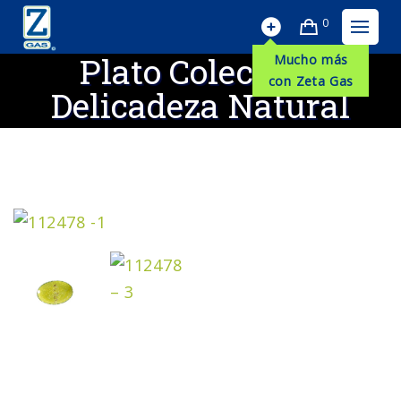
0
Plato Colección
Mucho más
con Zeta Gas
Delicadeza Natural