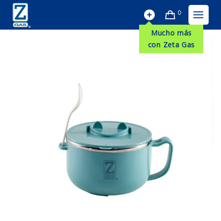
0
Mucho más
con Zeta Gas