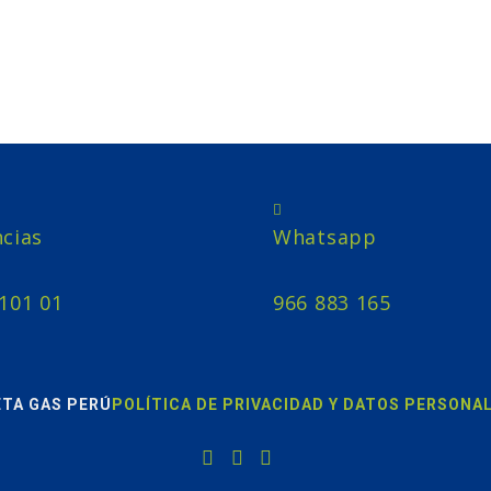
ncias
Whatsapp
 101 01
966 883 165
ETA GAS PERÚ
POLÍTICA DE PRIVACIDAD Y DATOS PERSONA