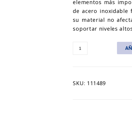
elementos más import
de acero inoxidable 
su material no afect
soportar niveles altos
Cacerola
AÑ
Universal
cantidad
SKU:
111489