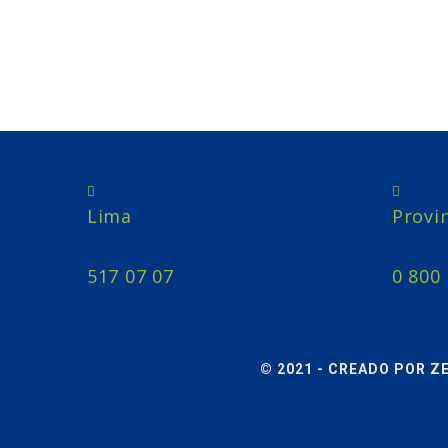
Central de Pedidos
Lima
Provi
517 07 07
0 800
© 2021 - CREADO POR Z